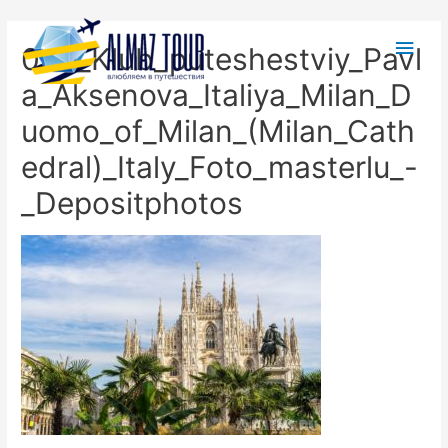
060_Klub_puteshestviy_Pavl
a_Aksenova_Italiya_Milan_D
uomo_of_Milan_(Milan_Cath
edral)_Italy_Foto_masterlu_-
_Depositphotos